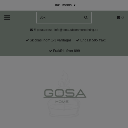
Inkl. moms
▾
0
E-postadress:
Info@emausblommorochting.se
Skickas inom 1-3 vardagar
Endast 59:- frakt
Fraktfritt över 899:-