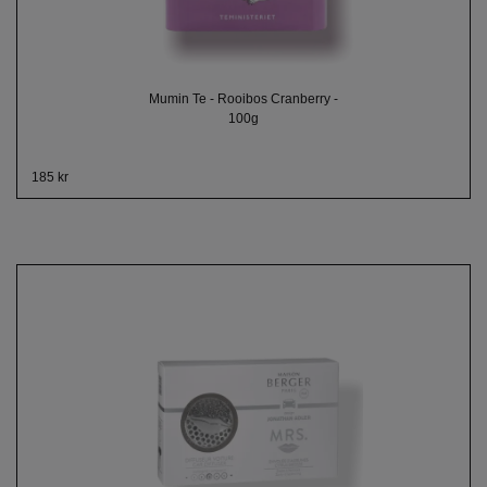
Mumin Te - Rooibos Cranberry -
100g
185 kr