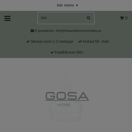
Inkl. moms
▾
0
E-postadress:
Info@emausblommorochting.se
Skickas inom 1-3 vardagar
Endast 59:- frakt
Fraktfritt över 899:-