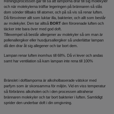
Reningsprocessen går till så att lamporna drar till sig molekyler
och när molekylerna träffar legeringen på brännaren så slås
dom sönder tillbaks till atomer, och på så vis så renar luften.
Då försvinner allt som luktar illa, bakterier, och allt som består
av molekyler. Den tar alltså
BORT
den förorenade luften och
täcker inte bara över med god doft.
Tillexempel så består allergener av molekyler så om man är
pollenallergiker eller husdjursallergiker så underlättar lampan
då den drar åt sig allegener och tar bort dem.
Lampan renar luften inomhus till 68%. Då vi lever och andas
samt har ventilation så kam lampan inte rena till 100%
Bränslet i doftlamporna är alkoholbaserade vätskor med
parfym som är skonsamma för miljön. Vid en viss temperatur
så förbränns alkoholen och i den processen attraherar
brännaren molekyler och tar bort bakterier i luften. Samtidigt
sprider den underbar doft i din omgivning.