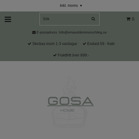
Inkl. moms
▾
0
E-postadress:
Info@emausblommorochting.se
Skickas inom 1-3 vardagar
Endast 59:- frakt
Fraktfritt över 899:-