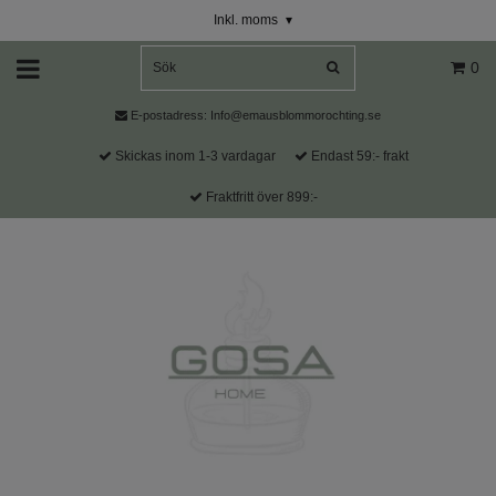
Inkl. moms
▾
0
E-postadress:
Info@emausblommorochting.se
Skickas inom 1-3 vardagar
Endast 59:- frakt
Fraktfritt över 899:-