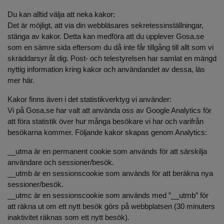
Du kan alltid välja att neka kakor:
Det är möjligt, att via din webbläsares sekretessinställningar,
stänga av kakor. Detta kan medföra att du upplever Gosa.se
som en sämre sida eftersom du då inte får tillgång till allt som vi
skräddarsyr åt dig. Post- och telestyrelsen har samlat en mängd
nyttig information kring kakor och användandet av dessa, läs
mer här.
Kakor finns även i det statistikverktyg vi använder:
Vi på Gosa.se har valt att använda oss av Google Analytics för
att föra statistik över hur många besökare vi har och varifrån
besökarna kommer. Följande kakor skapas genom Analytics:
__utma är en permanent cookie som används för att särskilja
användare och sessioner/besök.
__utmb är en sessionscookie som används för att beräkna nya
sessioner/besök.
__utmc är en sessionscookie som används med ”__utmb” för
att räkna ut om ett nytt besök görs på webbplatsen (30 minuters
inaktivitet räknas som ett nytt besök).