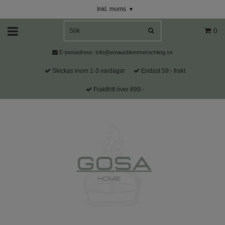
Inkl. moms
▾
0
E-postadress:
Info@emausblommorochting.se
Skickas inom 1-3 vardagar
Endast 59:- frakt
Fraktfritt över 899:-