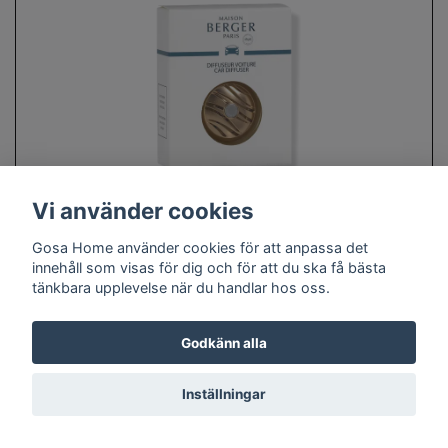
Vi använder cookies
Fälg Bildoftshållare - Roséguld
Zebra - Maison Berger Paris
Gosa Home använder cookies för att anpassa det
innehåll som visas för dig och för att du ska få bästa
tänkbara upplevelse när du handlar hos oss.
159 kr
Godkänn alla
Inställningar