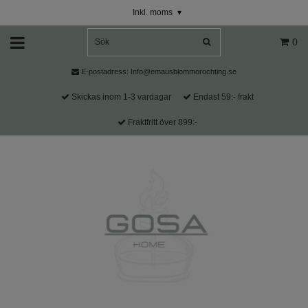
Inkl. moms
▾
0
E-postadress:
Info@emausblommorochting.se
Skickas inom 1-3 vardagar
Endast 59:- frakt
Fraktfritt över 899:-