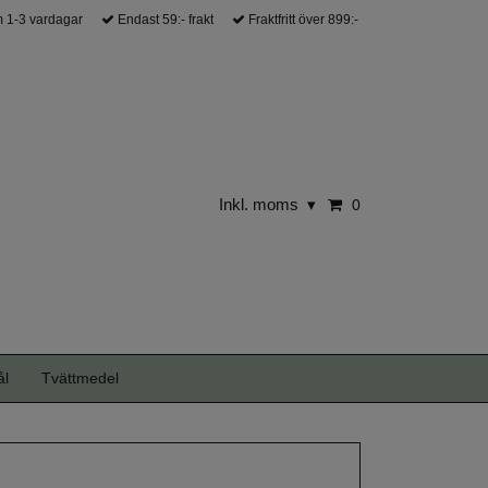
 1-3 vardagar
Endast 59:- frakt
Fraktfritt över 899:-
Inkl. moms
▾
0
ål
Tvättmedel