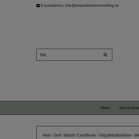
E-postadress:
Info@emausblommorochting.se
Hem
Varumärk
Hem
›
Doft
›
Bildoft / Cardiffuser
›
Fälg Bildoftshållare - B