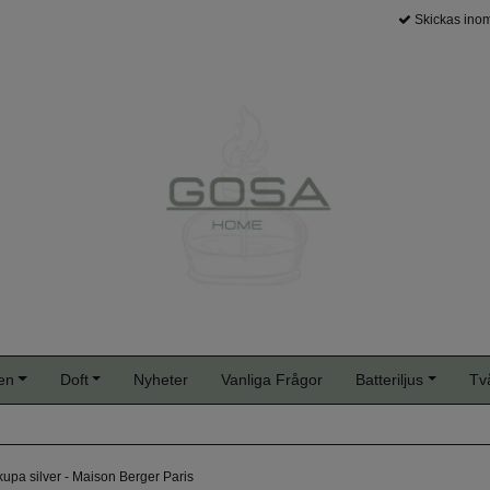
Skickas inom
en
Doft
Nyheter
Vanliga Frågor
Batteriljus
Tv
ikupa silver - Maison Berger Paris