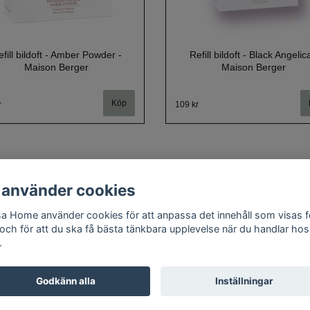
fill bildoft - Amber Powder -
Refill bildoft - Black Angelic
Maison Berger
Maison Berger
r
109 kr
 använder cookies
a Home använder cookies för att anpassa det innehåll som visas f
Om oss
Kontakt
Köpvillkor
Cookie policy
Doftguide
 och för att du ska få bästa tänkbara upplevelse när du handlar hos
.
Godkänn alla
Inställningar
© Copyright 2026 Gosa Home
Powered by Quickbutik