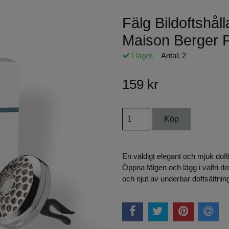
Fälg Bildoftshåll
Maison Berger P
I lager.
Antal:
2
159 kr
En väldigt elegant och mjuk dofth
Öppna fälgen och lägg i valfri do
och njut av underbar doftsättnin