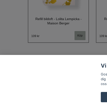
Refill bildoft - Lolita Lempicka -
Re
Maison Berger
109 kr
109 k
Vi
Gos
dig
oss