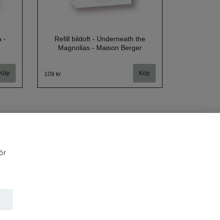
a -
Refill bildoft - Underneath the
Magnolias - Maison Berger
109 kr
ör