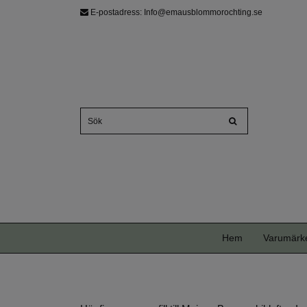
E-postadress:
Info@emausblommorochting.se
Hem
Varumärk