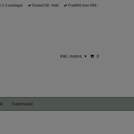
 1-3 vardagar
Endast 59:- frakt
Fraktfritt över 899:-
Inkl. moms
▾
0
ål
Tvättmedel