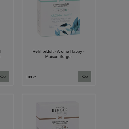
l
Refill bildoft - Aroma Happy -
n
Maison Berger
109 kr