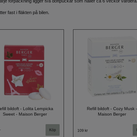
I varje förpackning ligger två doftpuckar som håller ca 6 veckor vardera
r fast i fläkten på bilen.
efill bildoft - Lolita Lempicka
Refill bildoft - Cozy Musk 
Sweet - Maison Berger
Maison Berger
r
109 kr