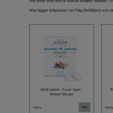
Här finner man refill till Maison Bergers bildofter. 
Man lägger doftpucken i en Fälg (Behållare) och sätte
Refill bildoft - Fresh Spirit -
R
Maison Berger
109 kr
109 k