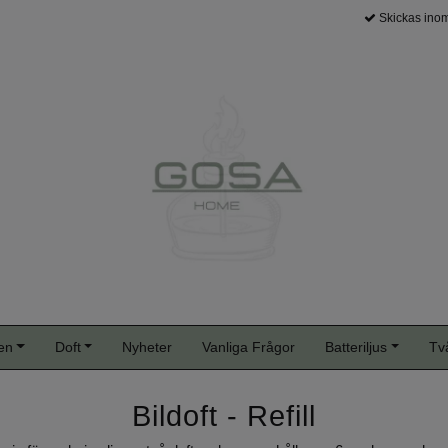
Skickas inom
en
Doft
Nyheter
Vanliga Frågor
Batteriljus
Tv
Bildoft - Refill