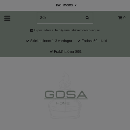
Inkl. moms
▾
0
E-postadress:
Info@emausblommorochting.se
Skickas inom 1-3 vardagar
Endast 59:- frakt
Fraktfritt över 899:-