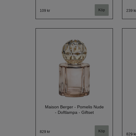
109 kr
239 k
Maison Berger - Pomelis Nude
- Doftlampa - Giftset
829 kr
829 k