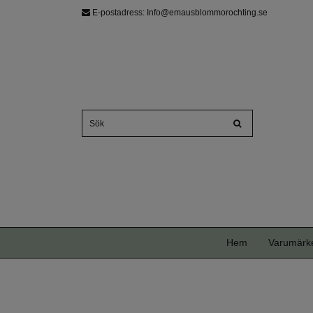
E-postadress:
Info@emausblommorochting.se
Hem
Varumärk