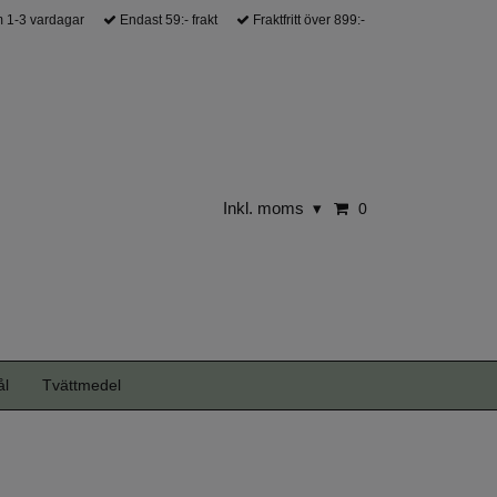
 1-3 vardagar
Endast 59:- frakt
Fraktfritt över 899:-
Inkl. moms
▾
0
ål
Tvättmedel