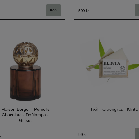
Köp
r
599 kr
Maison Berger - Pomelis
Tvål - Citrongräs - Klinta
Chocolate - Doftlampa -
Giftset
99 kr
r