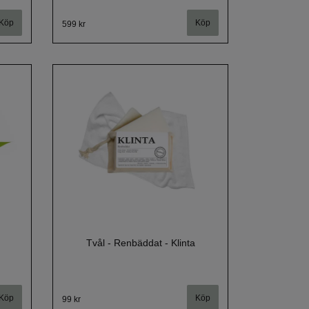
599 kr
Tvål - Renbäddat - Klinta
99 kr