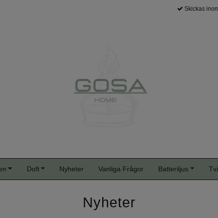
Skickas inom
en
Doft
Nyheter
Vanliga Frågor
Batteriljus
Tv
Nyheter