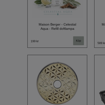
Maison Berger - Celestial
Ma
Aqua - Refill doftlampa
199 kr
589 k