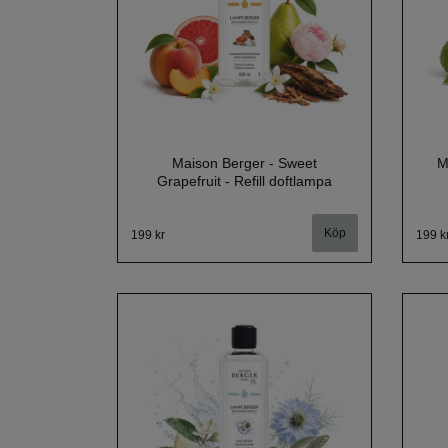
Maison Berger - Sweet
M
Grapefruit - Refill doftlampa
199 kr
199 k