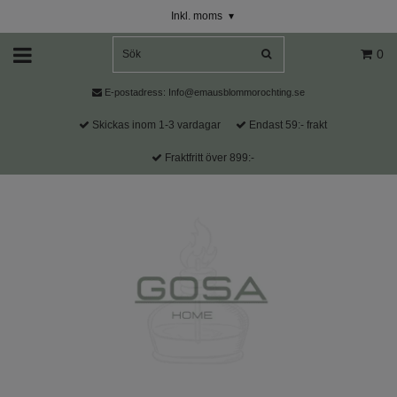
Inkl. moms
▾
0
E-postadress:
Info@emausblommorochting.se
Skickas inom 1-3 vardagar
Endast 59:- frakt
Fraktfritt över 899:-