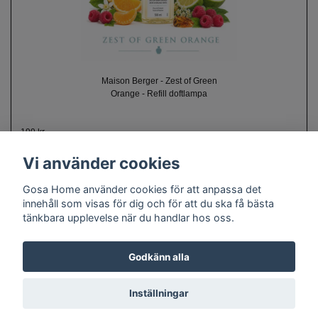
Maison Berger - Zest of Green
Orange - Refill doftlampa
199 kr
Vi använder cookies
Gosa Home använder cookies för att anpassa det
innehåll som visas för dig och för att du ska få bästa
tänkbara upplevelse när du handlar hos oss.
Om oss
Kontakt
Köpvillkor
Cookie policy
Doftguide
Godkänn alla
Inställningar
© Copyright 2026 Gosa Home