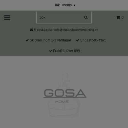
Inkl. moms
▾
0
E-postadress:
Info@emausblommorochting.se
Skickas inom 1-3 vardagar
Endast 59:- frakt
Fraktfritt över 899:-