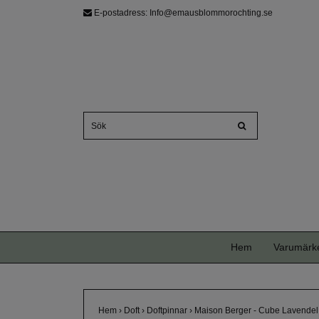
E-postadress:
Info@emausblommorochting.se
Hem
Varumärk
Hem
›
Doft
›
Doftpinnar
›
Maison Berger - Cube Lavendel 