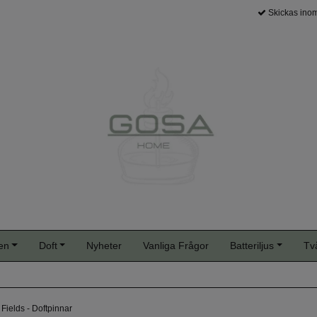
Skickas inom
en
Doft
Nyheter
Vanliga Frågor
Batteriljus
Tv
Fields - Doftpinnar