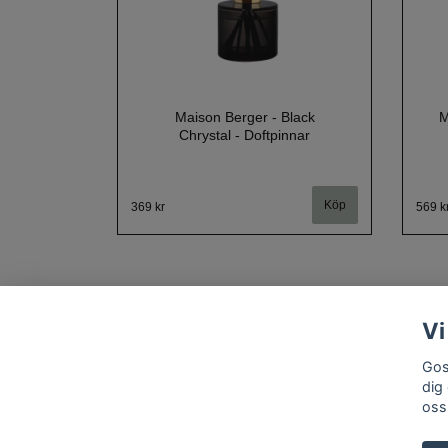
Maison Berger - Black
M
Chrystal - Doftpinnar
369 kr
569 k
Vi
Gos
dig
oss