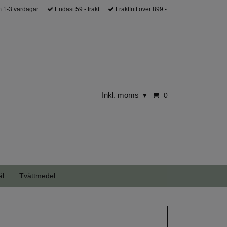
 1-3 vardagar
Endast 59:- frakt
Fraktfritt över 899:-
Inkl. moms
▾
0
ål
Tvättmedel