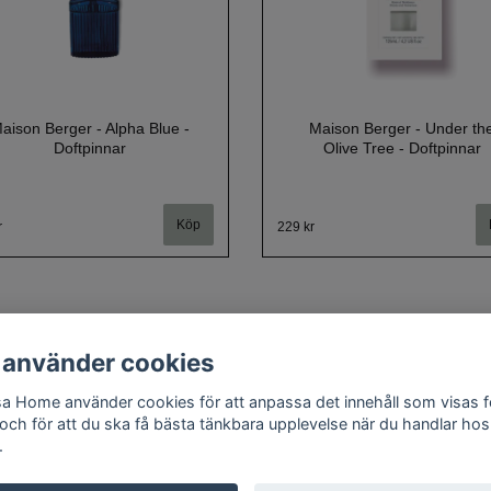
aison Berger - Alpha Blue -
Maison Berger - Under th
Doftpinnar
Olive Tree - Doftpinnar
r
229 kr
 använder cookies
a Home använder cookies för att anpassa det innehåll som visas f
Om oss
Kontakt
Köpvillkor
Cookie policy
Doftguide
 och för att du ska få bästa tänkbara upplevelse när du handlar hos
.