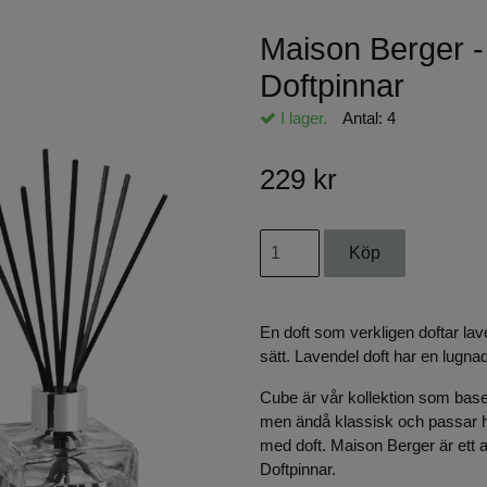
Maison Berger -
Doftpinnar
I lager.
Antal:
4
229 kr
En doft som verkligen doftar la
sätt. Lavendel doft har en lugn
Cube är vår kollektion som basen
men ändå klassisk och passar ho
med doft. Maison Berger är ett av 
Doftpinnar.