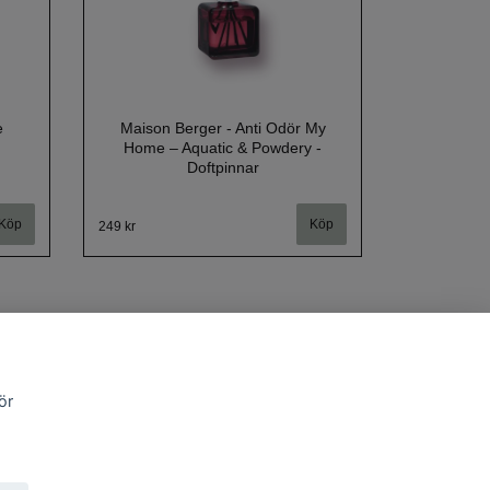
e
Maison Berger - Anti Odör My
Home – Aquatic & Powdery -
Doftpinnar
249 kr
ör