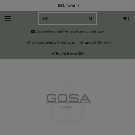
Inkl. moms
▾
0
E-postadress:
Info@emausblommorochting.se
Skickas inom 1-3 vardagar
Endast 59:- frakt
Fraktfritt över 899:-