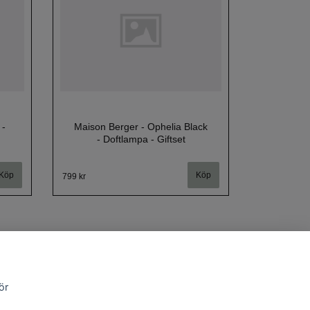
 -
Maison Berger - Ophelia Black
- Doftlampa - Giftset
799 kr
ör