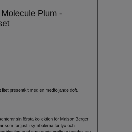
 Molecule Plum -
set
itet presentkit med en medföljande doft.
erar sin första kollektion för Maison Berger
är som förtjust i symbolerna för lyx och
ombination med nuvarande grafiska trender, var