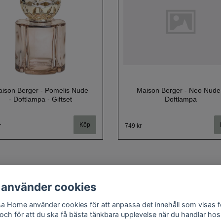
ison Berger - Pomelis Nude
Maison Berger - Neo Nude
- Doftlampa - Giftset
Doftlampa
r
749 kr
 använder cookies
a Home använder cookies för att anpassa det innehåll som visas f
Om oss
Kontakt
Köpvillkor
Cookie policy
Doftguide
 och för att du ska få bästa tänkbara upplevelse när du handlar hos