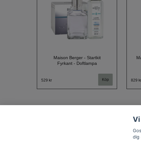
Maison Berger - Startkit
Ma
Fyrkant - Doftlampa
529 kr
829 k
Vi
Gos
dig