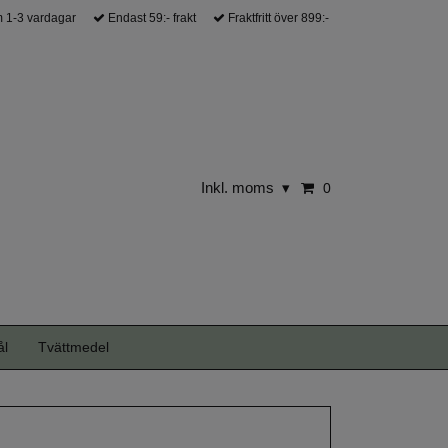
 1-3 vardagar
Endast 59:- frakt
Fraktfritt över 899:-
Inkl. moms
▾
0
ål
Tvättmedel