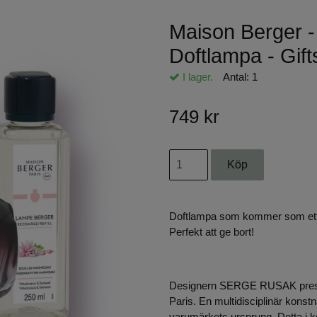
Maison Berger -
Doftlampa - Gift
I lager.
Antal:
1
749 kr
Doftlampa som kommer som ett l
Perfekt att ge bort!
Designern SERGE RUSAK present
Paris. En multidisciplinär konstn
varumärkets ursprung. Detta i k