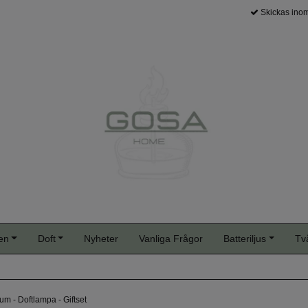
Skickas inom
en
Doft
Nyheter
Vanliga Frågor
Batteriljus
Tv
um - Doftlampa - Giftset