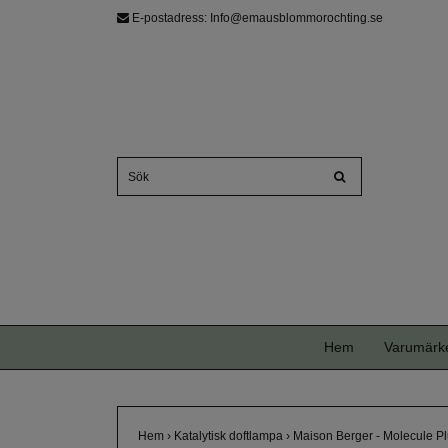
E-postadress:
Info@emausblommorochting.se
Hem
Varumärk
Hem
›
Katalytisk doftlampa
›
Maison Berger - Molecule Pl