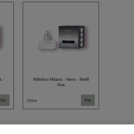
ä -
Millefiori Milano - Nero - Refill
Aria
159 kr