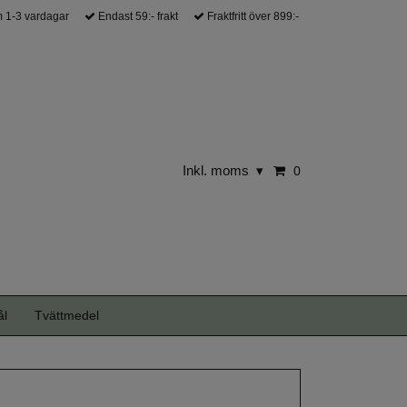
 1-3 vardagar
Endast 59:- frakt
Fraktfritt över 899:-
Inkl. moms
▾
0
ål
Tvättmedel