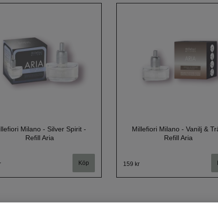
llefiori Milano - Silver Spirit -
Millefiori Milano - Vanilj & Tr
Refill Aria
Refill Aria
r
159 kr