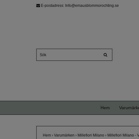
E-postadress:
Info@emausblommorochting.se
Hem
Varumärk
Hem
›
Varumärken
›
Millefiori Milano
›
Millefiori Milano -