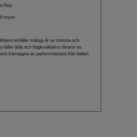
a Pion
Vit mysk
i Milano erhåller många år av historia och
na håller ädla och högkvalitativa råvaror av
e och framtagna av parfymmästare från Italien.