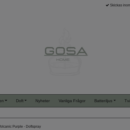
Skickas inom
en
Doft
Nyheter
Vanliga Frågor
Batteriljus
Tv
 Volcanic Purple - Doftspray