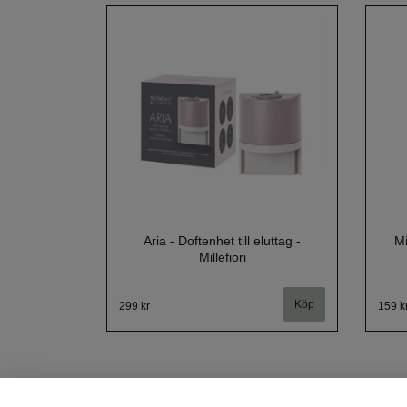
Aria - Doftenhet till eluttag -
Mi
Millefiori
299 kr
159 k