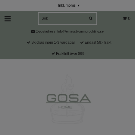
Inkl. moms
▾
0
E-postadress:
Info@emausblommorochting.se
Skickas inom 1-3 vardagar
Endast 59:- frakt
Fraktfritt över 899:-