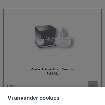
Millefiori Milano - Fior di Muschio -
Refill Aria
159 kr
Vi använder cookies