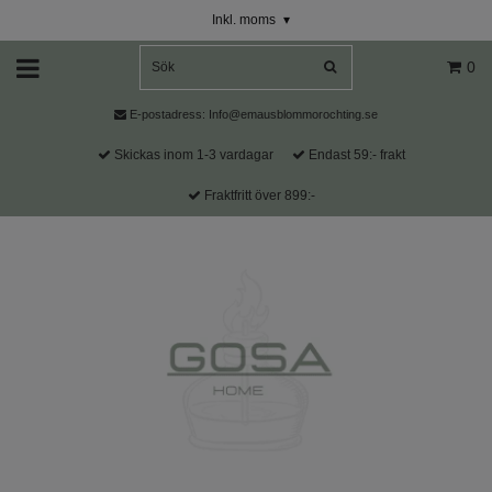
Inkl. moms
▾
0
E-postadress:
Info@emausblommorochting.se
Skickas inom 1-3 vardagar
Endast 59:- frakt
Fraktfritt över 899:-