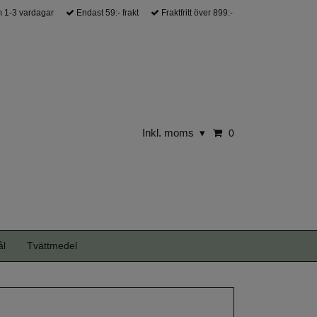
 1-3 vardagar
Endast 59:- frakt
Fraktfritt över 899:-
Inkl. moms
▾
0
ål
Tvättmedel