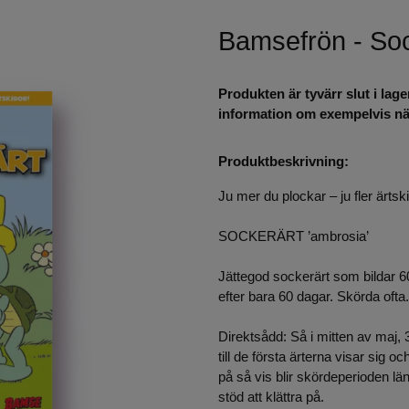
Bamsefrön - Soc
Produkten är tyvärr slut i lage
information om exempelvis när
Produktbeskrivning:
Ju mer du plockar – ju fler ärtsk
SOCKERÄRT ’ambrosia’
Jättegod sockerärt som bildar 6
efter bara 60 dagar. Skörda ofta.
Direktsådd: Så i mitten av maj
till de första ärterna visar sig
på så vis blir skördeperioden läng
stöd att klättra på.