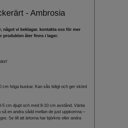
kerärt - Ambrosia
r, något vi beklagar. kontakta oss för mer
 produkten åter finns i lager.
idor!
0 cm höga buskar. Kan sås tidigt och ger skörd
, 3-5 cm djupt och med 8-10 cm avstånd. Vänta
 och så en andra sådd mellan de just uppkomna –
re. Se till att ärtorna har björkris eller andra