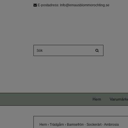
E-postadress:
Info@emausblommorochting.se
Hem
Varumärk
Hem
›
Trädgårn
›
Bamsefrön - Sockerärt - Ambrosia