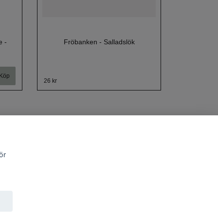
 -
Fröbanken - Salladslök
26 kr
ör