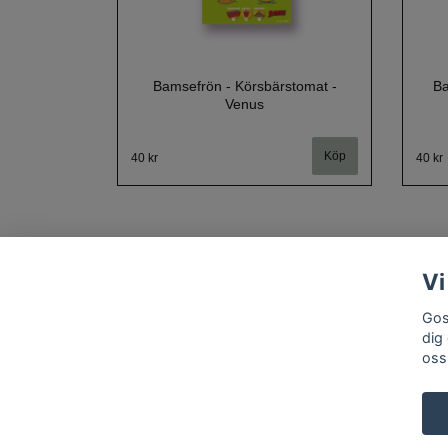
Bamsefrön - Körsbärstomat -
Ba
Venus
40 kr
40 kr
Vi
Gos
dig
oss