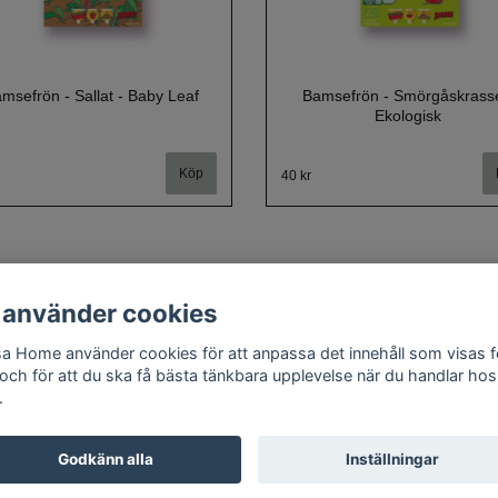
msefrön - Sallat - Baby Leaf
Bamsefrön - Smörgåskrasse
Ekologisk
40 kr
 använder cookies
a Home använder cookies för att anpassa det innehåll som visas f
Om oss
Kontakt
Köpvillkor
Cookie policy
Doftguide
 och för att du ska få bästa tänkbara upplevelse när du handlar hos
.
Godkänn alla
Inställningar
© Copyright 2026 Gosa Home