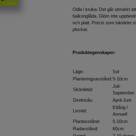
Odla i kruka: Det går utmärkt att 
balkonglåda. Glöm inte uppbindn
och platt. Precis som luktärter
plockar.
Produktegenskaper:
Läge:
Sol
Planteringsavstånd:
5-10cm
Juli-
Skördetid:
September
Direktsås:
April-Juni
Ettårig /
Livstid:
Annuell
Plantavstånd:
5-10cm
Radavstånd:
60cm
Grotid:
7-10 dagar