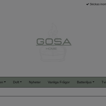
Skickas inom
en
Doft
Nyheter
Vanliga Frågor
Batteriljus
Tv