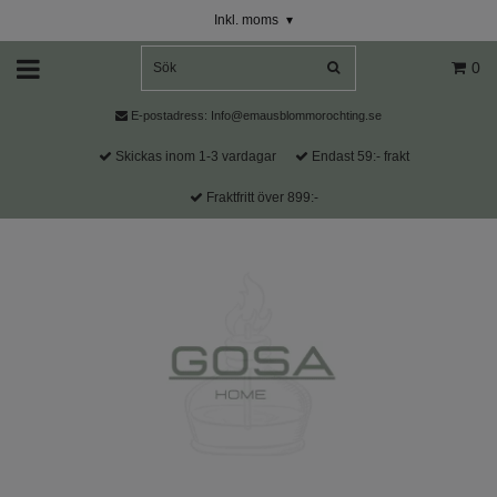
Inkl. moms
▾
0
E-postadress:
Info@emausblommorochting.se
Skickas inom 1-3 vardagar
Endast 59:- frakt
Fraktfritt över 899:-