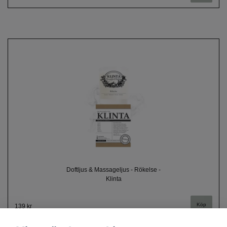
Doftljus & Massageljus - Rökelse -
Klinta
139 kr