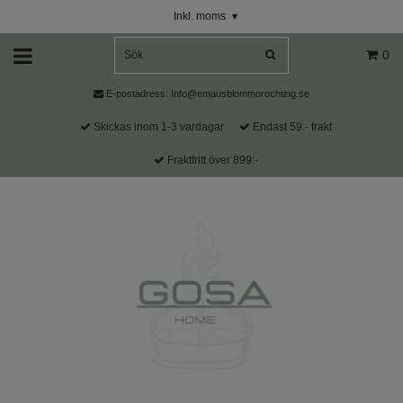
Inkl. moms
▾
0
E-postadress:
Info@emausblommorochting.se
Skickas inom 1-3 vardagar
Endast 59:- frakt
Fraktfritt över 899:-