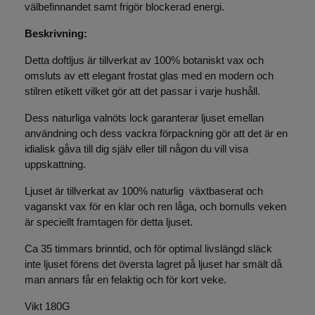
välbefinnandet samt frigör blockerad energi.
Beskrivning:
Detta doftljus är tillverkat av 100% botaniskt vax och
omsluts av ett elegant frostat glas med en modern och
stilren etikett vilket gör att det passar i varje hushåll.
Dess naturliga valnöts lock garanterar ljuset emellan
användning och dess vackra förpackning gör att det är en
idialisk gåva till dig själv eller till någon du vill visa
uppskattning.
Ljuset är tillverkat av 100% naturlig växtbaserat och
vaganskt vax för en klar och ren låga, och bomulls veken
är speciellt framtagen för detta ljuset.
Ca 35 timmars brinntid, och för optimal livslängd släck
inte ljuset förens det översta lagret på ljuset har smält då
man annars får en felaktig och för kort veke.
Vikt 180G