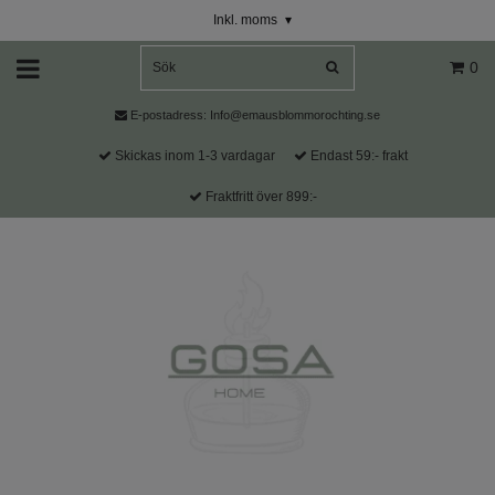
Inkl. moms
▾
0
E-postadress:
Info@emausblommorochting.se
Skickas inom 1-3 vardagar
Endast 59:- frakt
Fraktfritt över 899:-