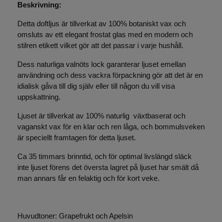
Beskrivning:
Detta doftljus är tillverkat av 100% botaniskt vax och
omsluts av ett elegant frostat glas med en modern och
stilren etikett vilket gör att det passar i varje hushåll.
Dess naturliga valnöts lock garanterar ljuset emellan
användning och dess vackra förpackning gör att det är en
idialisk gåva till dig själv eller till någon du vill visa
uppskattning.
Ljuset är tillverkat av 100% naturlig växtbaserat och
vaganskt vax för en klar och ren låga, och bommulsveken
är speciellt framtagen för detta ljuset.
Ca 35 timmars brinntid, och för optimal livslängd släck
inte ljuset förens det översta lagret på ljuset har smält då
man annars får en felaktig och för kort veke.
Huvudtoner: Grapefrukt och Apelsin