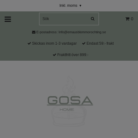
Inkl. moms
▾
0
E-postadress:
Info@emausblommorochting.se
Skickas inom 1-3 vardagar
Endast 59:- frakt
Fraktfritt över 899:-