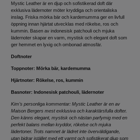
Mystic Leather
är en djup och sofistikerad doft där
exklusiva lädernoter möter kryddiga och orientaliska
inslag. Friska mörka bär och kardemumma ger en livfull
öppning innan hjärtat utvecklas med rökelse, ros och
kummin. Basen av indonesisk patchouli och mjuka
lädernoter skapar en varm, mystisk och elegant doft som
ger hemmet en lyxig och ombonad atmosfär.
Doftnoter
Toppnoter:
Mörka bär, kardemumma
Hjärtnoter:
Rökelse, ros, kummin
Basnoter:
Indonesisk patchouli, lädernoter
Kim’s personliga kommentar: Mystic Leather är en av
Maison Bergers mest exklusiva och karaktärsfulla dofter.
Den känns elegant, mystisk och nästan parfymig med en
perfekt balans mellan kryddor, rökelse och mjuka
lädertoner. Trots namnet är lädret inte överväldigande,
utan bidrar istället med ett varmt och sofistikerat djup som