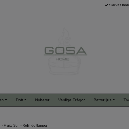
Skickas inom
en
Doft
Nyheter
Vanliga Frågor
Batteriljus
Tv
- Fruity Sun - Refill doftlampa