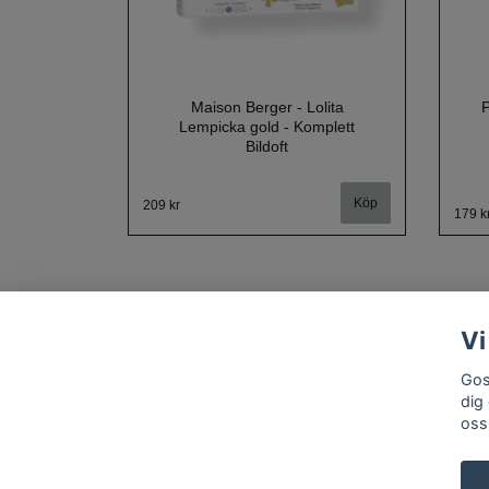
Maison Berger - Lolita
P
Lempicka gold - Komplett
Bildoft
209 kr
179 k
Vi
Gos
dig
oss