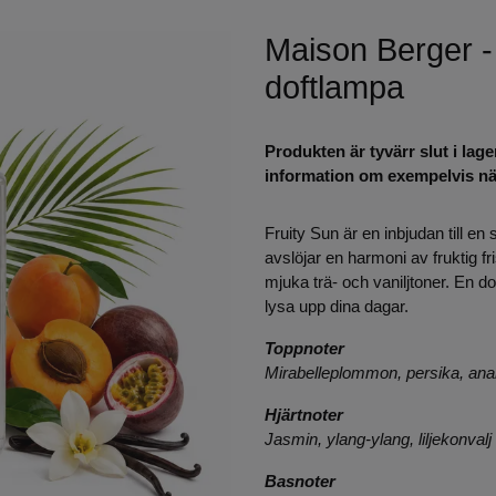
Maison Berger - 
doftlampa
Produkten är tyvärr slut i lage
information om exempelvis när
Fruity Sun är en inbjudan till en
avslöjar en harmoni av fruktig f
mjuka trä- och vaniljtoner. En do
lysa upp dina dagar.
Toppnoter
Mirabelleplommon, persika, an
Hjärtnoter
Jasmin, ylang-ylang, liljekonvalj
Basnoter