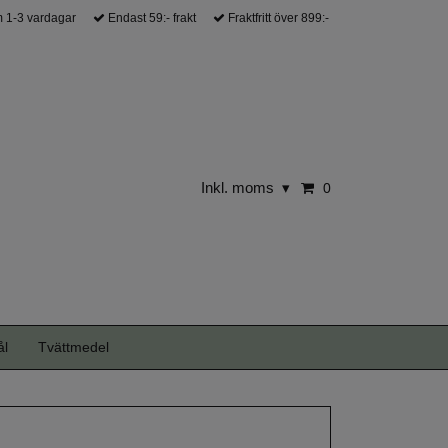
 1-3 vardagar
Endast 59:- frakt
Fraktfritt över 899:-
Inkl. moms
▾
0
ål
Tvättmedel