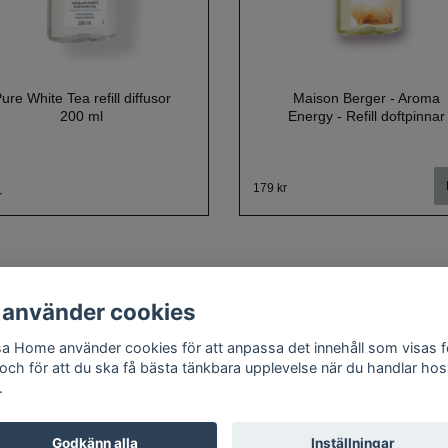
ure White Tea refill diffusor
Maison Berger - Aroma
200 ml
Energy - Refill doftpinnar
179 kr
r
 använder cookies
a Home använder cookies för att anpassa det innehåll som visas f
Om oss
Kontakt
Köpvillkor
Cookie policy
Doftguide
 och för att du ska få bästa tänkbara upplevelse när du handlar hos
.
Godkänn alla
Inställningar