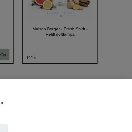
Maison Berger - Fresh Spirit -
Refill doftlampa
199 kr
ör