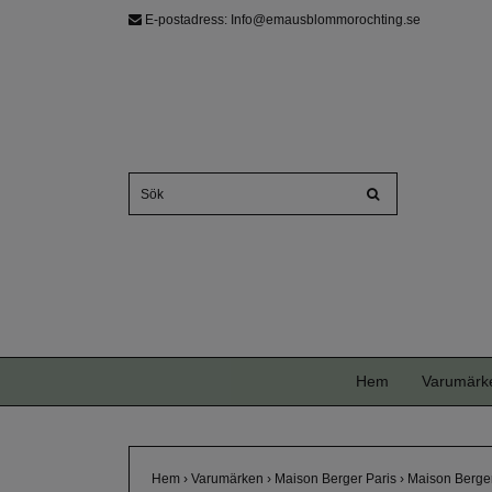
E-postadress:
Info@emausblommorochting.se
Hem
Varumärk
Hem
›
Varumärken
›
Maison Berger Paris
›
Maison Berger 