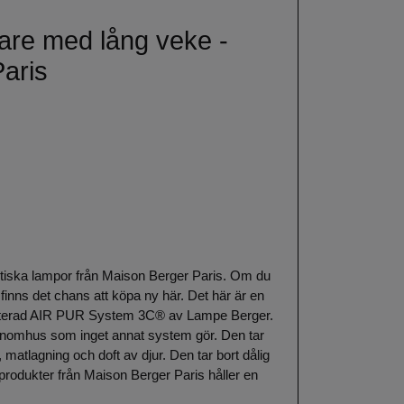
nare med lång veke -
aris
talytiska lampor från Maison Berger Paris. Om du
 finns det chans att köpa ny här. Det här är en
enterad AIR PUR System 3C® av Lampe Berger.
n inomhus som inget annat system gör. Den tar
matlagning och doft av djur. Den tar bort dålig
produkter från Maison Berger Paris håller en