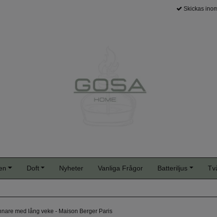
Skickas inom
en
Doft
Nyheter
Vanliga Frågor
Batteriljus
Tv
ännare med lång veke - Maison Berger Paris