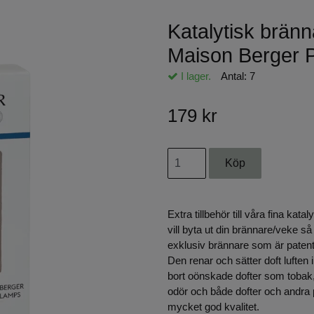
Katalytisk brän
Maison Berger P
I lager.
Antal:
7
179 kr
Extra tillbehör till våra fina ka
vill byta ut din brännare/veke så
exklusiv brännare som är pat
Den renar och sätter doft lufte
bort oönskade dofter som tobak, 
odör och både dofter och andra 
mycket god kvalitet.