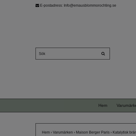
E-postadress:
Info@emausblommorochting.se
Hem
Varumärk
Hem
›
Varumärken
›
Maison Berger Paris
›
Katalytisk br