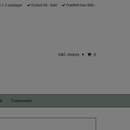
 1-3 vardagar
Endast 59:- frakt
Fraktfritt över 899:-
Inkl. moms
▾
0
ål
Tvättmedel