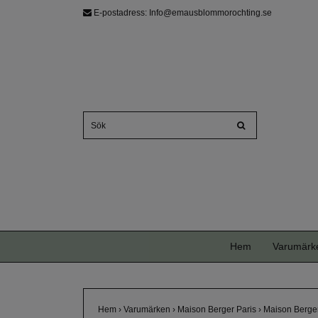
E-postadress:
Info@emausblommorochting.se
Hem
Varumärk
Hem
›
Varumärken
›
Maison Berger Paris
›
Maison Berger 