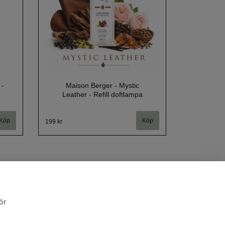
 -
Maison Berger - Mystic
Leather - Refill doftlampa
Köp
199 kr
ör