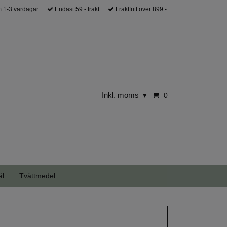
 1-3 vardagar
Endast 59:- frakt
Fraktfritt över 899:-
Inkl. moms
▾
0
ål
Tvättmedel