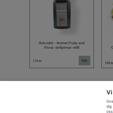
Anti-odör - Animal Fruity and
Floral -doftpinnar refill
G
179 kr
199 k
Vi
Gos
dig
oss