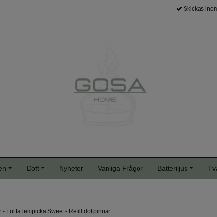
Skickas inom
en
Doft
Nyheter
Vanliga Frågor
Batteriljus
Tv
- Lolita lempicka Sweet - Refill doftpinnar