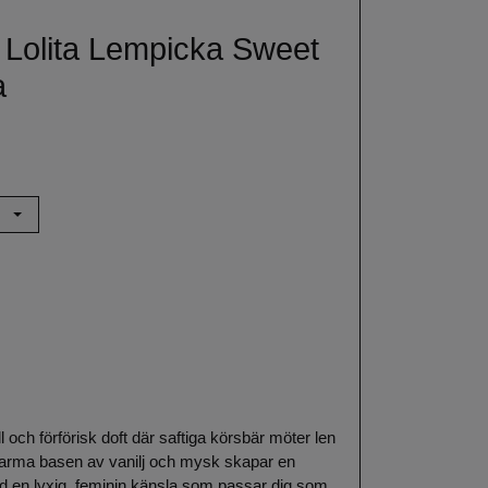
 Lolita Lempicka Sweet
a
och förförisk doft där saftiga körsbär möter len
arma basen av vanilj och mysk skapar en
d en lyxig, feminin känsla som passar dig som