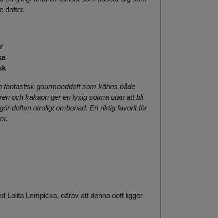
e dofter.
r
ka
sk
n fantastisk gourmanddoft som känns både
en och kakaon ger en lyxig sötma utan att bli
r doften otroligt ombonad. En riktig favorit för
er.
d Lolita Lempicka, därav att denna doft ligger