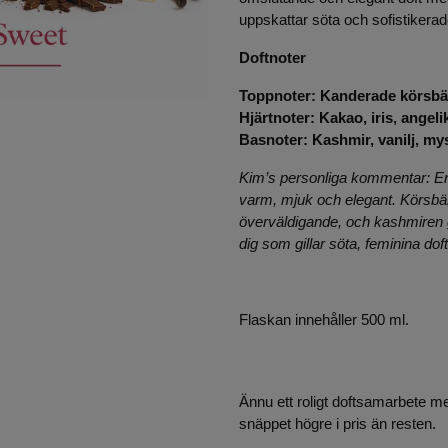
uppskattar söta och sofistikerad
Doftnoter
Toppnoter:
Kanderade körsbä
Hjärtnoter:
Kakao, iris, angeli
Basnoter:
Kashmir, vanilj, my
Kim’s personliga kommentar:
E
varm, mjuk och elegant. Körsbär
överväldigande, och kashmiren gö
dig som gillar söta, feminina doft
Flaskan innehåller 500 ml.
Ännu ett roligt doftsamarbete me
snäppet högre i pris än resten.