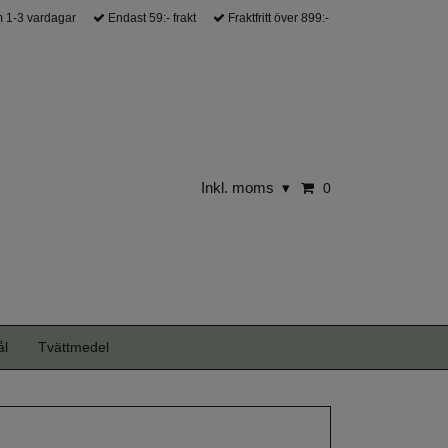
 1-3 vardagar
Endast 59:- frakt
Fraktfritt över 899:-
Inkl. moms
▾
0
ål
Tvättmedel