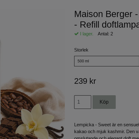
Maison Berger -
- Refill doftlamp
I lager.
Antal:
2
Storlek
500 ml
239 kr
Lempicka - Sweet är en sensuell 
kakao och mjuk kashmir. Den v
omslutande och elegant doft me