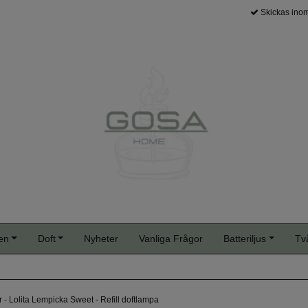
Skickas inom
en
Doft
Nyheter
Vanliga Frågor
Batteriljus
Tv
 - Lolita Lempicka Sweet - Refill doftlampa