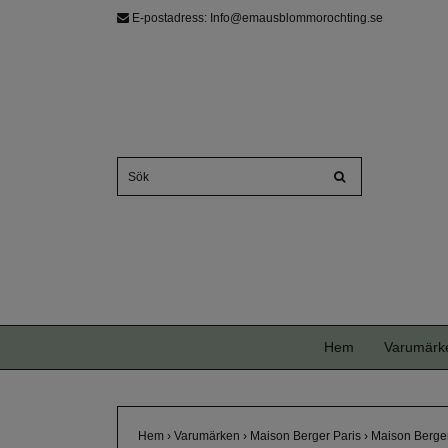
E-postadress:
Info@emausblommorochting.se
Hem
Varumärk
Hem
›
Varumärken
›
Maison Berger Paris
›
Maison Berger