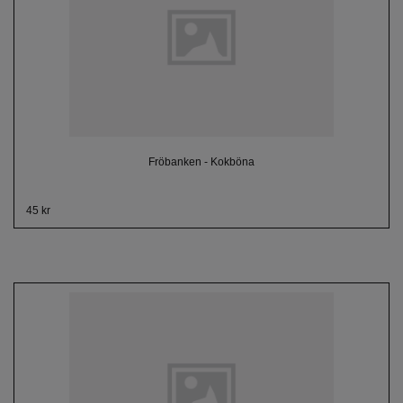
Fröbanken - Kokböna
45 kr