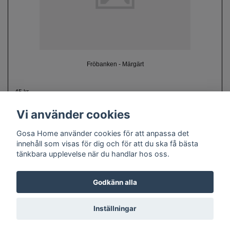
Fröbanken - Märgärt
45 kr
Vi använder cookies
Gosa Home använder cookies för att anpassa det
innehåll som visas för dig och för att du ska få bästa
tänkbara upplevelse när du handlar hos oss.
Om oss
Kontakt
Köpvillkor
Cookie policy
Doftguide
Godkänn alla
Inställningar
© Copyright 2026 Gosa Home
Powered by Quickbutik