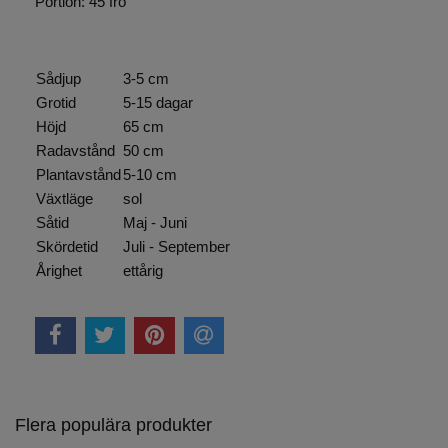
Portion: 45 frö
Sådjup
3-5 cm
Grotid
5-15 dagar
Höjd
65 cm
Radavstånd
50 cm
Plantavstånd
5-10 cm
Växtläge
sol
Såtid
Maj - Juni
Skördetid
Juli - September
Årighet
ettårig
Flera populära produkter