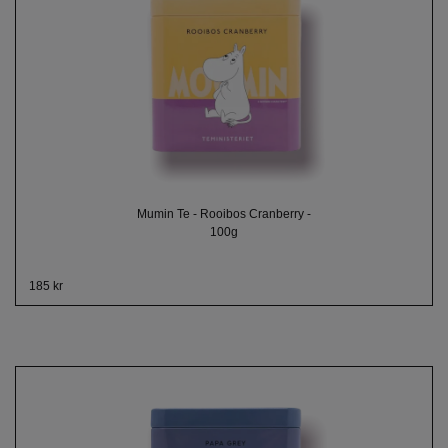
Mumin Te - Rooibos Cranberry -
100g
185 kr