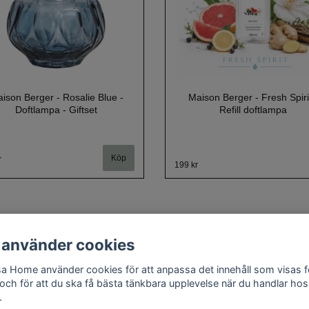
ison Berger - Rosalie Blue -
Maison Berger - Fresh Spirit
Doftlampa - Giftset
Refill doftlampa
r
199 kr
 använder cookies
a Home använder cookies för att anpassa det innehåll som visas f
Om oss
Kontakt
Köpvillkor
Cookie policy
Doftguide
 och för att du ska få bästa tänkbara upplevelse när du handlar hos
.