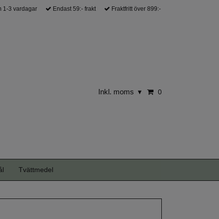
 1-3 vardagar
Endast 59:- frakt
Fraktfritt över 899:-
Inkl. moms
▾
0
ål
Tvättmedel