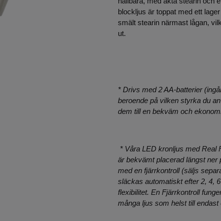
hållbara, med äkta stearin och en
blockljus är toppat med ett lager
smält stearin närmast lågan, vil
ut.
* Drivs med 2 AA-batterier (ingår 
beroende på vilken styrka du anv
dem till en bekväm och ekonomisk
* Våra LED kronljus med Real
är bekvämt placerad längst ner p
med en fjärrkontroll (säljs separa
släckas automatiskt efter 2, 4, 6 
flexibilitet. En
Fjärrkontroll funger
många ljus som helst till endast e