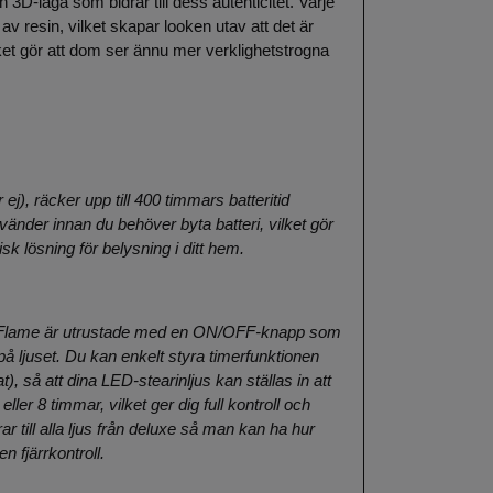
 3D-låga som bidrar till dess autenticitet. Varje
 av resin, vilket skapar looken utav att det är
ket gör att dom ser ännu mer verklighetstrogna
ej), räcker upp till 400 timmars batteritid
änder innan du behöver byta batteri, vilket gör
 lösning för belysning i ditt hem.
 Flame är utrustade med en ON/OFF-knapp som
å ljuset. Du kan enkelt styra timerfunktionen
t), så att dina LED-stearinljus kan ställas in att
eller 8 timmar, vilket ger dig full kontroll och
ar till alla ljus från deluxe så man kan ha hur
n fjärrkontroll.