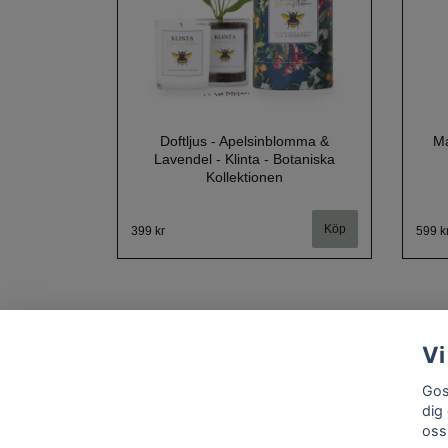
Doftljus - Apelsinblomma &
Ma
Lavendel - Klinta - Botaniska
Kollektionen
399 kr
599 k
Vi
Gos
dig
oss