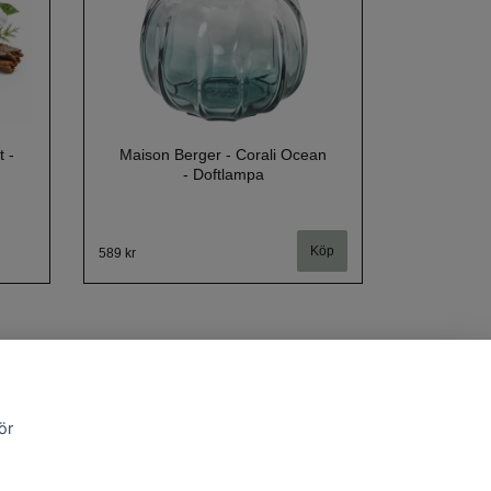
 -
Maison Berger - Corali Ocean
- Doftlampa
589 kr
ör