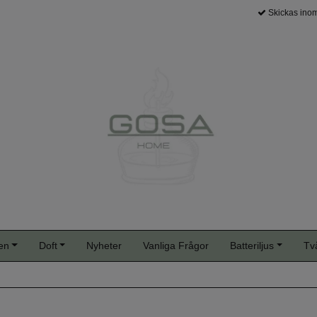
Skickas inom
en
Doft
Nyheter
Vanliga Frågor
Batteriljus
Tv