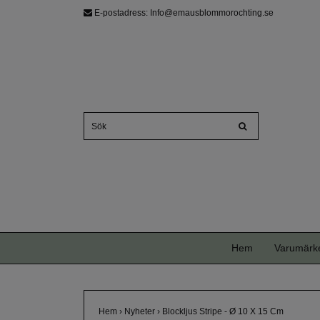
E-postadress:
Info@emausblommorochting.se
Hem
Varumärk
Hem
›
Nyheter
›
Blockljus Stripe - Ø 10 X 15 Cm