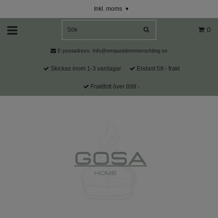
Inkl. moms
▾
0
E-postadress:
Info@emausblommorochting.se
Skickas inom 1-3 vardagar
Endast 59:- frakt
Fraktfritt över 899:-